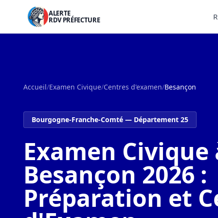
ALERTE
R
RDV PRÉFECTURE
Accueil
/
Examen Civique
/
Centres d'examen
/
Besançon
Bourgogne-Franche-Comté — Département 25
Examen Civique 
Besançon 2026 :
Préparation et C