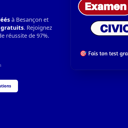
réés
à Besançon et
gratuits
. Rejoignez
de réussite de 97%.
s
stions