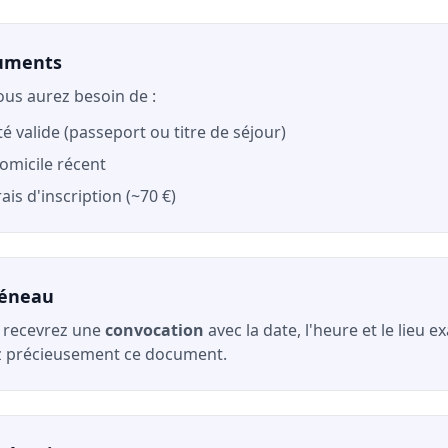
cuments
ous aurez besoin de :
té valide (passeport ou titre de séjour)
domicile récent
ais d'inscription (~70 €)
réneau
s recevrez une
convocation
avec la date, l'heure et le lieu 
z précieusement ce document.