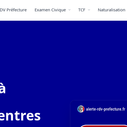
DV Préfecture
Examen Civique
TCF
Naturalisation
à
entres