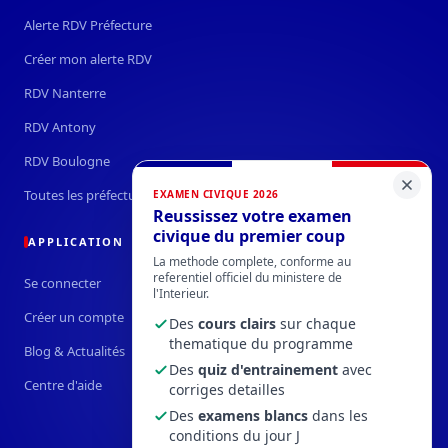
Alerte RDV Préfecture
Créer mon alerte RDV
RDV Nanterre
RDV Antony
RDV Boulogne
Toutes les préfectures →
EXAMEN CIVIQUE 2026
Reussissez votre examen
civique du premier coup
APPLICATION
La methode complete, conforme au
referentiel officiel du ministere de
Se connecter
l'Interieur.
Créer un compte
Des
cours clairs
sur chaque
thematique du programme
Blog & Actualités
Des
quiz d'entrainement
avec
Centre d'aide
corriges detailles
Des
examens blancs
dans les
conditions du jour J