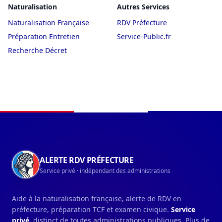
Naturalisation
Autres Services
Naturalisation Française
RDV Préfecture
Préparation Entretien
Service-Public.fr
Recherche Décret
Navigation du pied de page
ALERTE RDV PRÉFECTURE
Service privé · indépendant des administrations
Aide à la naturalisation française, alerte de RDV en
préfecture, préparation TCF et examen civique.
Service
privé
, distinct de toutes administrations publiques. Plus de