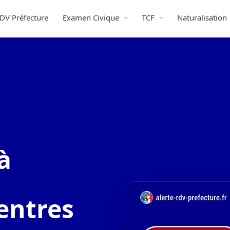
DV Préfecture
Examen Civique
TCF
Naturalisation
à
entres