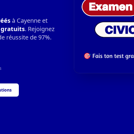
réés
à Cayenne et
gratuits
. Rejoignez
de réussite de 97%.
s
stions