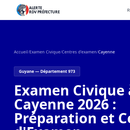
ALERTE
R
RDV PRÉFECTURE
Accueil
/
Examen Civique
/
Centres d'examen
/
Cayenne
Guyane — Département 973
Examen Civique 
Cayenne 2026 :
Préparation et C