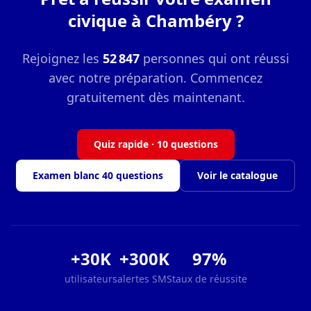
civique à Chambéry ?
Rejoignez les
52 847
personnes qui ont réussi
avec notre préparation. Commencez
gratuitement dès maintenant.
Quiz rapide · 10 questions
Examen blanc 40 questions
Voir le catalogue
+30K
+300K
97%
utilisateurs
alertes SMS
taux de réussite