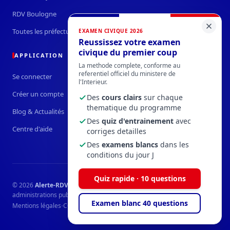
RDV Boulogne
Toutes les préfectures →
EXAMEN CIVIQUE 2026
Reussissez votre examen
civique du premier coup
APPLICATION
La methode complete, conforme au
referentiel officiel du ministere de
Se connecter
l'Interieur.
Créer un compte
Des
cours clairs
sur chaque
thematique du programme
Blog & Actualités
Des
quiz d'entrainement
avec
Centre d'aide
corriges detailles
Des
examens blancs
dans les
conditions du jour J
Quiz rapide · 10 questions
© 2026
Alerte-RDV-Prefecture.fr
— Service privé indépendant des
administrations publiques.
Examen blanc 40 questions
·
·
·
Mentions légales
CGU / CGV
Confidentialité
Plan du site