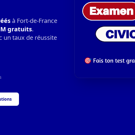
réés
à Fort-de-France
M gratuits
.
c un taux de réussite
s
stions