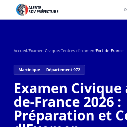
ALERTE
R
RDV PRÉFECTURE
Accueil
/
Examen Civique
/
Centres d'examen
/
Fort-de-France
Martinique — Département 972
Examen Civique à
de-France 2026 :
Préparation et C