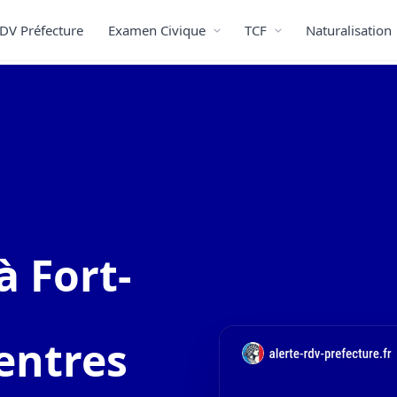
DV Préfecture
Examen Civique
TCF
Naturalisation
 Fort-
entres