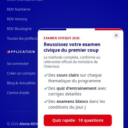
RDV Nanterre
RDV Antony
RDV Boulogne
Toutes les préfectures →
EXAMEN CIVIQUE 2026
Reussissez votre examen
civique du premier coup
APPLICATION
La methode complete, conforme au
referentiel officiel du ministere de
Se connecter
l'Interieur.
Créer un compte
Des
cours clairs
sur chaque
thematique du programme
Blog & Actualités
Des
quiz d'entrainement
avec
Centre d'aide
corriges detailles
Des
examens blancs
dans les
conditions du jour J
Quiz rapide · 10 questions
© 2026
Alerte-RDV-Prefecture.fr
— Service privé indépendant des