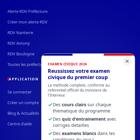
Alerte RDV Préfecture
Créer mon alerte RDV
RDV Nanterre
RDV Antony
RDV Boulogne
Toutes les préfectures →
EXAMEN CIVIQUE 2026
Reussissez votre examen
civique du premier coup
APPLICATION
La methode complete, conforme au
referentiel officiel du ministere de
Se connecter
l'Interieur.
Créer un compte
Des
cours clairs
sur chaque
thematique du programme
Blog & Actualités
Des
quiz d'entrainement
avec
Centre d'aide
corriges detailles
Des
examens blancs
dans les
conditions du jour J