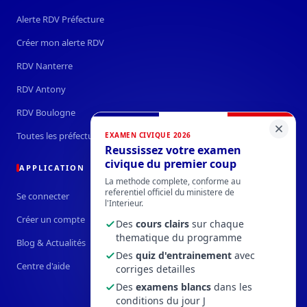
Alerte RDV Préfecture
Créer mon alerte RDV
RDV Nanterre
RDV Antony
RDV Boulogne
Toutes les préfectures →
EXAMEN CIVIQUE 2026
Reussissez votre examen
civique du premier coup
APPLICATION
La methode complete, conforme au
referentiel officiel du ministere de
Se connecter
l'Interieur.
Créer un compte
Des
cours clairs
sur chaque
thematique du programme
Blog & Actualités
Des
quiz d'entrainement
avec
Centre d'aide
corriges detailles
Des
examens blancs
dans les
conditions du jour J