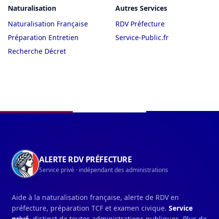
Naturalisation
Autres Services
Naturalisation Française
RDV Préfecture
Préparation Entretien
Service-Public.fr
Recherche Décret
Navigation du pied de page
ALERTE RDV PRÉFECTURE
Service privé · indépendant des administrations
Aide à la naturalisation française, alerte de RDV en
préfecture, préparation TCF et examen civique.
Service
privé
, distinct de toutes administrations publiques. Plus de