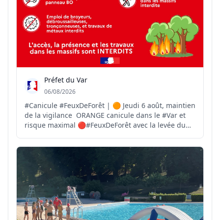
Préfet du Var
06/08/2026
#Canicule #FeuxDeForêt | 🟠 Jeudi 6 août, maintien
de la vigilance ORANGE canicule dans le #Var et
risque maximal 🔴#FeuxDeForêt avec la levée du
Mistral brûlant et sec dans l'après-midi. 🌡Jusqu'à
37°C sur le littoral et 40°C dans les terres 👉
https://www.var.gouv.fr/Actions-de-l-Etat/Securite...