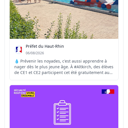
Préfet du Haut-Rhin
06/08/2026
💧 Prévenir les noyades, c'est aussi apprendre à
nager dès le plus jeune âge. À #Altkirch, des élèves
de CE1 et CE2 participent cet été gratuitement au
stage #SauvNage, organisé par la Ville d'Altkirch.
Financée en partie par l'Agence nationale du Sport,
cette initiative contribue à prévenir les r...