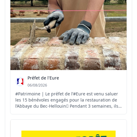
Préfet de l'Eure
06/08/2026
#Patrimoine | Le préfet de l’#Eure est venu saluer
les 15 bénévoles engagés pour la restauration de
l’Abbaye du Bec-Hellouin🪏 Pendant 3 semaines, ils
vont participer à la restauration d’un mur de
soutènement en silex hourdé à la chaux🧱 Une
démarche citoyenne et collective👏