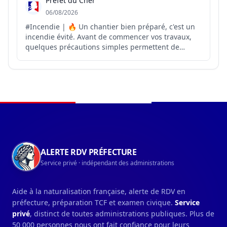
Préfet du Cher
06/08/2026
#Incendie | 🔥 Un chantier bien préparé, c'est un
incendie évité. Avant de commencer vos travaux,
quelques précautions simples permettent de
réduire considérablement le risque de départ de
feu 👇 ✔️ Éviter les travaux générant des étincelles
lors des journées chaudes et venteuses ✔️
Nettoyer la ...
Navigation du pied de page
ALERTE RDV PRÉFECTURE
Service privé · indépendant des administrations
Aide à la naturalisation française, alerte de RDV en
préfecture, préparation TCF et examen civique.
Service
privé
, distinct de toutes administrations publiques. Plus de
50 000 personnes nous ont fait confiance pour leurs