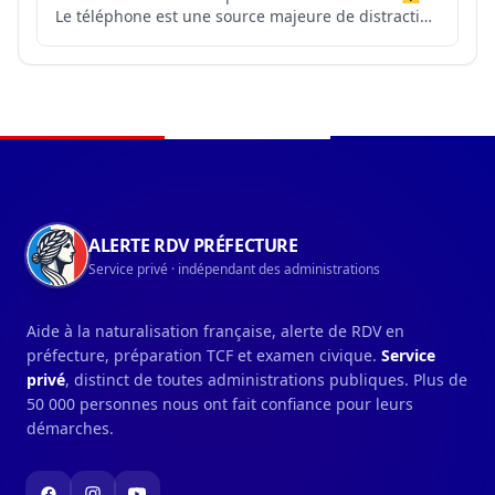
Le téléphone est une source majeure de distraction
qui empêche d’analyser correctement son
environnement. 💥 En l’utilisant, les impacts sont
lourds : ➡ une augmentation du temps de
réaction et de di...
Navigation du pied de page
ALERTE RDV PRÉFECTURE
Service privé · indépendant des administrations
Aide à la naturalisation française, alerte de RDV en
préfecture, préparation TCF et examen civique.
Service
privé
, distinct de toutes administrations publiques. Plus de
50 000 personnes nous ont fait confiance pour leurs
démarches.