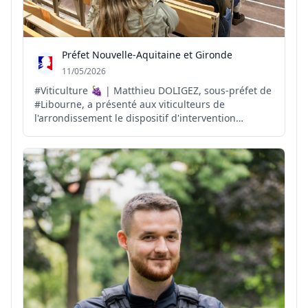
Préfet Nouvelle-Aquitaine et Gironde
11/05/2026
#Viticulture 🍇 | Matthieu DOLIGEZ, sous-préfet de
#Libourne, a présenté aux viticulteurs de
l'arrondissement le dispositif d'intervention
foncière destiné à restructurer le vignoble en
#Gironde, aux côtés de Laurence ROUEDE, vice-
présidente de la Région Nouvelle-Aquitaine. Cet
outil permettra aux ...