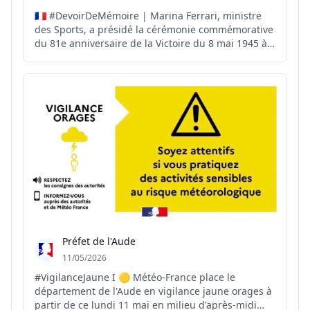
🇫🇷 #DevoirDeMémoire | Marina Ferrari, ministre
des Sports, a présidé la cérémonie commémorative
du 81e anniversaire de la Victoire du 8 mai 1945 à
Aix-les-Bains, en présence de Vanina Nicoli, préfète
de la Savoie, aux côtés des élus, des autorités
civiles et militaires ainsi que des porte-drapeaux...
Préfet de l'Aude
11/05/2026
#VigilanceJaune I 🟡 Météo-France place le
département de l'Aude en vigilance jaune orages à
partir de ce lundi 11 mai en milieu d'après-midi