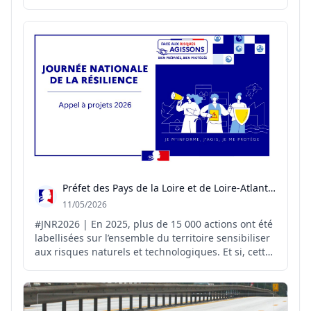
de la Victoire du #8mai1945 ainsi que les sous-
préfètes, chacune dans leur arrondissement.
#DevoirDeMemoire #Victoire1945
Préfet des Pays de la Loire et de Loire-Atlantique
11/05/2026
#JNR2026 | En 2025, plus de 15 000 actions ont été
labellisées sur l’ensemble du territoire sensibiliser
aux risques naturels et technologiques. Et si, cette
année, c'était à votre projet d'être labellisé ? ➕
d'infos : https://www.loire-
atlantique.gouv.fr/Actualites/Appel-a-projets-pour-
la-Journee...