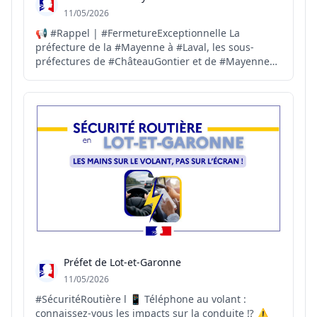
11/05/2026
📢 #Rappel | #FermetureExceptionnelle La
préfecture de la #Mayenne à #Laval, les sous-
préfectures de #ChâteauGontier et de #Mayenne
ainsi que plusieurs services de l’État seront
exceptionnellement fermés le vendredi 1⃣5⃣ mai
2⃣0⃣2⃣6⃣. ➡️ Réouverture aux horaires habituels
dès le lundi 1⃣8⃣ mai. ➕ ...
Préfet de Lot-et-Garonne
11/05/2026
#SécuritéRoutière l 📱 Téléphone au volant :
connaissez-vous les impacts sur la conduite ⁉️ ⚠️