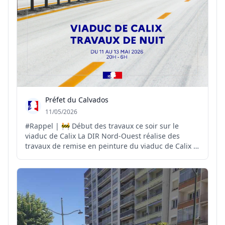
Préfet du Calvados
11/05/2026
#Rappel | 🚧 Début des travaux ce soir sur le
viaduc de Calix La DIR Nord-Ouest réalise des
travaux de remise en peinture du viaduc de Calix à
partir de ce soir, uniquement de nuit, entre 20h00
et 6h00. 📅 Nuit du 11 au 12 mai ➡️ Fermeture à
l’échangeur n°3 « Porte d’Angleterre » dans le sens
i...