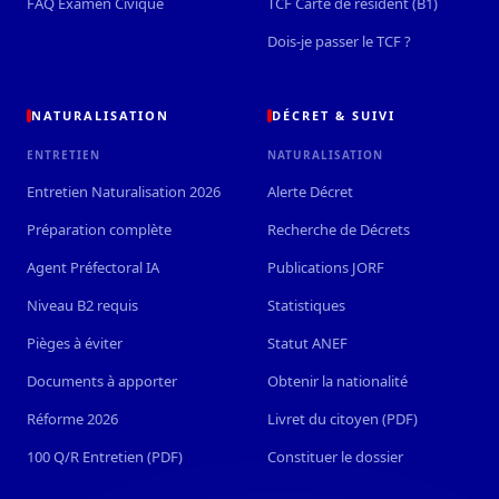
FAQ Examen Civique
TCF Carte de résident (B1)
Dois-je passer le TCF ?
Préfet de la Somme
NATURALISATION
DÉCRET & SUIVI
Préfet de la Marne
ENTRETIEN
NATURALISATION
Entretien Naturalisation 2026
Alerte Décret
Préparation complète
Recherche de Décrets
Préfète de l'Aisne
Agent Préfectoral IA
Publications JORF
Niveau B2 requis
Statistiques
Préfet du Gers
Pièges à éviter
Statut ANEF
Documents à apporter
Obtenir la nationalité
Préfète de la Mayenne
Réforme 2026
Livret du citoyen (PDF)
100 Q/R Entretien (PDF)
Constituer le dossier
Préfet du Haut-Rhin