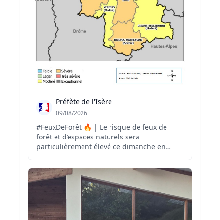
Préfète de l'Isère
09/08/2026
#FeuxDeForêt 🔥 | Le risque de feux de
forêt et d’espaces naturels sera
particulièrement élevé ce dimanche en
#Isère. 🟠 En raison de la nouvelle vague de
chaleur, de la sécheresse persistante et du
vent, les secteurs Vallée du Rhône, Nord
Isère, Isère Aval, Agglo-Grésivaudan et
Trièves-Matheysine...