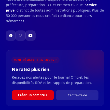
préfecture, préparation TCF et examen civique.
Service
privé
, distinct de toutes administrations publiques. Plus de
Préfet des Pays de la Loire et de Loire-
50 000 personnes nous ont fait confiance pour leurs
Atlantique
démarches.
Préfet du Val-de-Marne
Préfète de l'Isère
UNE DÉMARCHE EN COURS ?
Ne ratez plus rien.
Préfecture de Police
Recevez nos alertes pour le Journal Officiel, les
disponibilités RDV et les rappels de préparation.
Préfet de la Lozère
Créer un compte
Centre d'aide
Préfète de la Dordogne