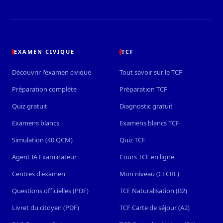
Préfet de l'Yonne
EXAMEN CIVIQUE
TCF
Préfet de la Sarthe
Découvrir l'examen civique
Tout savoir sur le TCF
Préparation complète
Préparation TCF
Préfète des Deux-Sèvres
Quiz gratuit
Diagnostic gratuit
Examens blancs
Examens blancs TCF
Préfecture maritime Manche et mer du
Simulation (40 QCM)
Quiz TCF
Nord
Agent IA Examinateur
Cours TCF en ligne
Centres d'examen
Mon niveau (CECRL)
Préfet de la région PACA et des Bouches-du-
Rhône
Questions officielles (PDF)
TCF Naturalisation (B2)
Livret du citoyen (PDF)
TCF Carte de séjour (A2)
Préfet de l'Allier