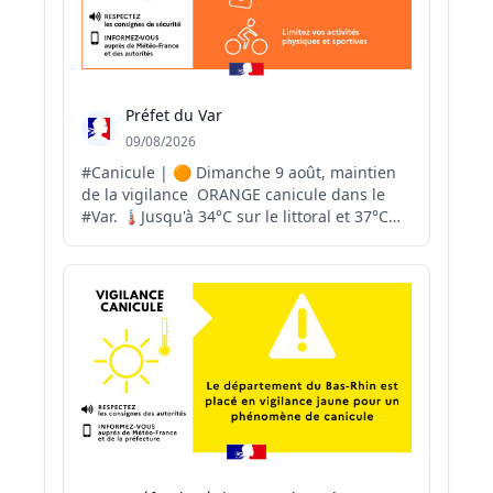
Préfet du Var
09/08/2026
#Canicule | 🟠 Dimanche 9 août, maintien
de la vigilance ORANGE canicule dans le
#Var. 🌡Jusqu'à 34°C sur le littoral et 37°C
dans les terres. 🟠 Après plusieurs épisodes
caniculaires en juin et juillet, le #Var est en
vigilance ORANGE canicule depuis le 30
juillet. 📌 Retrouvez chaque jour, mati...