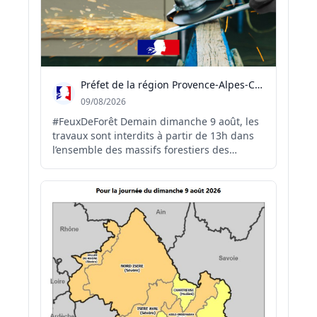
Préfet de la région Provence-Alpes-Côte d'Azur
09/08/2026
#FeuxDeForêt Demain dimanche 9 août, les
travaux sont interdits à partir de 13h dans
l’ensemble des massifs forestiers des
Bouches-du-Rhône. (25 au total) 🕐 Ces
travaux restent autorisés de 5h à 13h, à
condition de disposer sur place d’un
dispositif de prévention et d’extinction
adapté. 🔥☎️En...