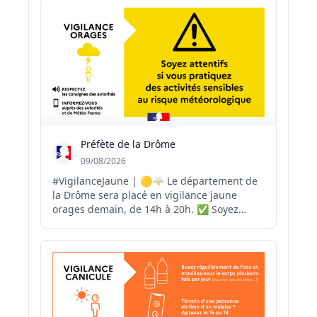
et atteignaient pour la première fois la
profondeur symbolique de 1 000 mètres. À
la croisée d...
Préfète de la Drôme
09/08/2026
#VigilanceJaune | 🟡🌩️ Le département de
la Drôme sera placé en vigilance jaune
orages demain, de 14h à 20h. ✅ Soyez
prudents lors de vos déplacements. ✅
Évitez les activités de plein air pendant les
épisodes orageux. ✅ Mettez à l'abri les
objets sensibles au vent. ✅ Ne vous
abritez pas sous le...