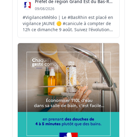
Préfet de région Grand Est du Bas-Rhin
09/08/2026
#VigilanceMétéo | Le #BasRhin est placé en
vigilance JAUNE 🟡 #canicule à compter de
12h ce dimanche 9 août. Suivez l'évolution
de la situation 👇
http://vigilance.meteofrance.fr/fr/bas-
rhin/de… Face aux températures élevées,
adoptez les bons réflexes pour vous
protéger et protéger les autres : 🚰 ...