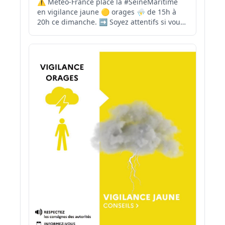
⚠ Météo-France place la #SeineMaritime
en vigilance jaune 🟡 orages ⛈ de 15h à
20h ce dimanche. ➡ Soyez attentifs si vous
pratiquez des activités sensibles au risque
météorologique