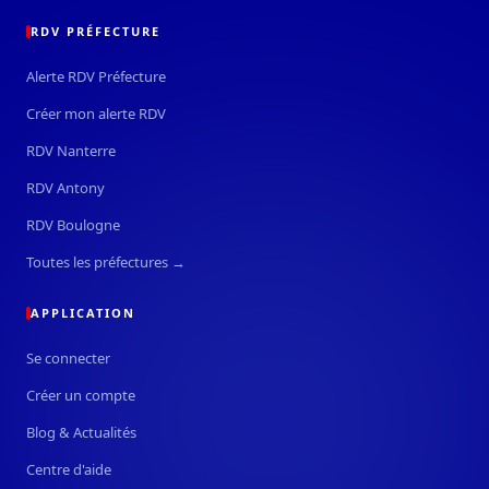
RDV PRÉFECTURE
Préfet des Landes
Alerte RDV Préfecture
Créer mon alerte RDV
Préfète de l'Aveyron
RDV Nanterre
RDV Antony
Préfet de la Drôme
RDV Boulogne
Toutes les préfectures →
Préfet des Yvelines
APPLICATION
Se connecter
Préfet d'Occitanie et de la Haute-Garonne
Créer un compte
Blog & Actualités
Préfet de Saône-et-Loire
Centre d'aide