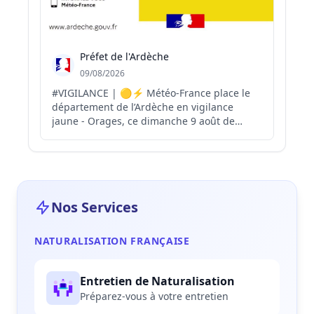
Préfet de l'Ardèche
09/08/2026
#VIGILANCE | 🟡⚡ Météo-France place le
département de l’Ardèche en vigilance
jaune - Orages, ce dimanche 9 août de
14h00 à 22h00. 🌩️ Météo-France prévoit une
intensité électrique importante. ☀️Cette
vigilance jaune orage s’ajoute à la vigilance
orange - Canicule en cours. ⚠️ Cette
situation ap...
Nos Services
NATURALISATION FRANÇAISE
Entretien de Naturalisation
Préparez-vous à votre entretien