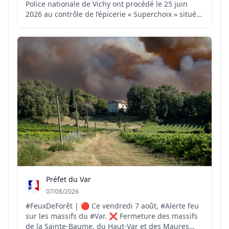
Police nationale de Vichy ont procédé le 25 juin
2026 au contrôle de l’épicerie « Superchoix » située
au 2 boulevard de l’Hôtel-de-Ville à Vichy. Sur place,
les policiers ont constaté: ▪️ des cigarettes de type «
puffs » interdites à la vente ; ▪️ du ta...
Préfet du Var
07/08/2026
#FeuxDeForêt | 🔴 Ce vendredi 7 août, #Alerte feu
sur les massifs du #Var. ❌ Fermeture des massifs
de la Sainte-Baume, du Haut-Var et des Maures