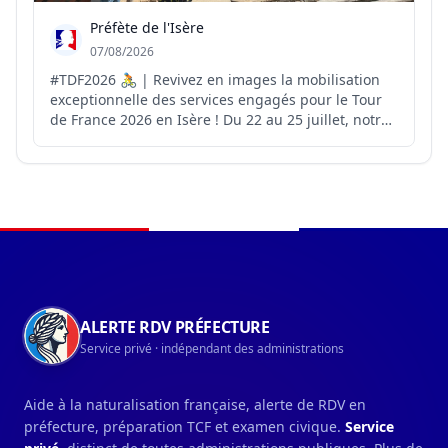
Préfète de l'Isère
07/08/2026
#TDF2026 🚴 | Revivez en images la mobilisation
exceptionnelle des services engagés pour le Tour
de France 2026 en Isère ! Du 22 au 25 juillet, notre
département a accueilli 4️⃣ étapes du Tour de
France. 4️⃣ jours d’engagement collectif pour
accompagner cet événement sportif et festif dans
les meil...
Navigation du pied de page
ALERTE RDV PRÉFECTURE
Service privé · indépendant des administrations
Aide à la naturalisation française, alerte de RDV en
préfecture, préparation TCF et examen civique.
Service