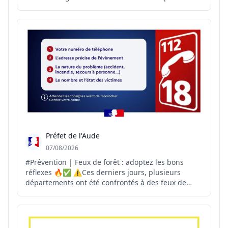
le point sur la situation et anticiper les
conséquences des fortes chaleurs et de la
sécheresse sur le territoire. Autour de cette
réunion : rep...
Préfet de l'Aude
07/08/2026
#Prévention | Feux de forêt : adoptez les bons
réflexes 🔥✅ ⚠️Ces derniers jours, plusieurs
départements ont été confrontés à des feux de
forêt. La vigilance de chacun est essentielle pour
permettre une intervention rapide des secours.
Vous êtes témoin d'un départ de feu ? 📞Appelez
immédiatement...