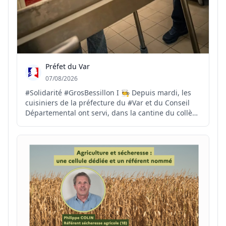
Préfet du Var
07/08/2026
#Solidarité #GrosBessillon I 🧑‍🍳 Depuis mardi, les
cuisiniers de la préfecture du #Var et du Conseil
Départemental ont servi, dans la cantine du collège
de Carcès, plus de 1700 repas à destination des
sapeurs-pompiers. 🍅 Ce soir, les dons de produits
par les agriculteurs varois vont permettre de...