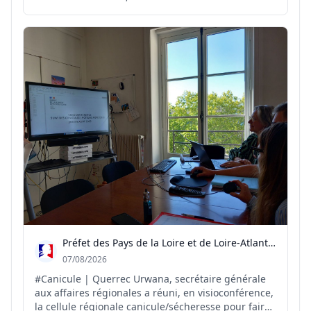
pour risque #FeuxdeForêt EXTRÊME ❌️ Fermeture
des massifs des Monts Toulonnais, de la Corniche
des Maures, du Centre-Var et des îles d'Hyères
pour risqu...
Préfet des Pays de la Loire et de Loire-Atlantique
07/08/2026
#Canicule | Querrec Urwana, secrétaire générale
aux affaires régionales a réuni, en visioconférence,
la cellule régionale canicule/sécheresse pour faire