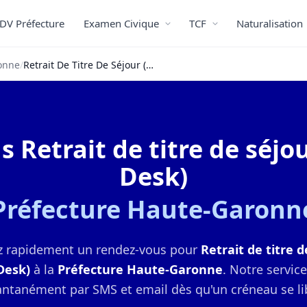
DV Préfecture
Examen Civique
TCF
Naturalisation
onne
/
Retrait De Titre De Séjour (Welcome Desk)
 Retrait de titre de séj
Desk)
Préfecture Haute-Garonn
 rapidement un rendez-vous pour
Retrait de titre d
Desk)
à la
Préfecture Haute-Garonne
. Notre servic
antanément par SMS et email dès qu'un créneau se li