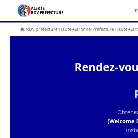
ALERTE
R
RDV PRÉFECTURE
/
RDV préfecture
/
Haute-Garonne
/
Préfecture Haute-Gar
Accueil
Rendez-vous
Obtenez
(Welcome 
inst