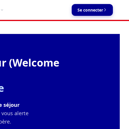
Se connecter
our (Welcome
e
e séjour
e vous alerte
bère.