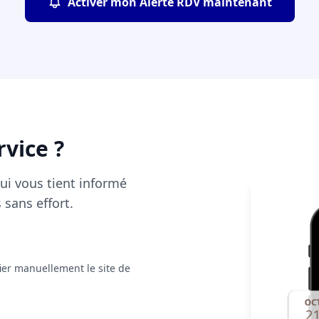
Activer mon Alerte RDV maintenant
rvice ?
qui vous tient informé
 sans effort.
fier manuellement le site de
.