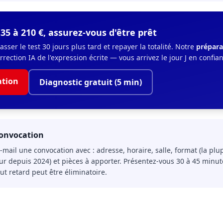
35 à 210 €, assurez-vous d'être prêt
sser le test 30 jours plus tard et repayer la totalité. Notre
prépara
rection IA de l'expression écrite — vous arrivez le jour J en confia
ation
Diagnostic gratuit (5 min)
convocation
-mail une convocation avec : adresse, horaire, salle, format (la plu
ur depuis 2024) et pièces à apporter. Présentez-vous 30 à 45 minut
out retard peut être éliminatoire.