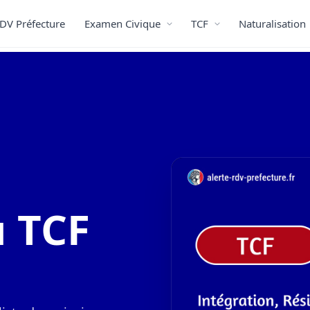
DV Préfecture
Examen Civique
TCF
Naturalisation
u TCF