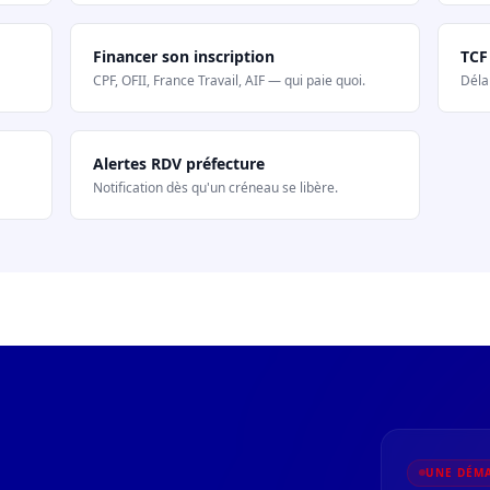
Financer son inscription
TCF
CPF, OFII, France Travail, AIF — qui paie quoi.
Délai
Alertes RDV préfecture
Notification dès qu'un créneau se libère.
UNE DÉMA