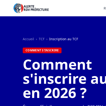
ALERTE
R
RDV PRÉFECTURE
Accueil
›
TCF
›
Inscription au TCF
COMMENT S'INSCRIRE
Comment
s'inscrire a
en 2026 ?