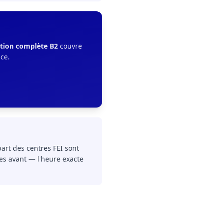
tion complète B2
couvre
nce.
part des centres FEI sont
es avant — l'heure exacte