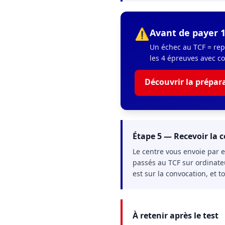
⚠️
Avant de payer 1
Un échec au TCF = repa
les 4 épreuves avec cor
Découvrir la prépar
Étape 5 — Recevoir la 
Le centre vous envoie par e
passés au TCF sur ordinate
est sur la convocation, et t
À retenir après le test