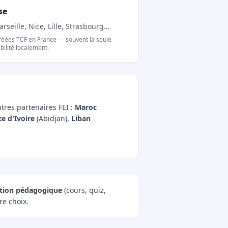
se
rseille, Nice, Lille, Strasbourg…
gréées TCF en France — souvent la seule
ibilité localement.
ntres partenaires FEI :
Maroc
e d'Ivoire
(Abidjan),
Liban
tion pédagogique
(cours, quiz,
re choix.