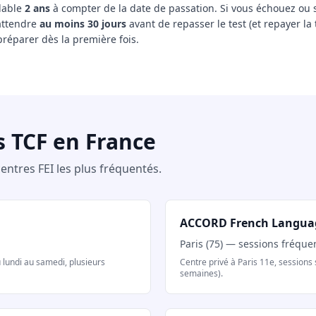
alable
2 ans
à compter de la date de passation. Si vous échouez ou s
attendre
au moins 30 jours
avant de repasser le test (et repayer la t
préparer dès la première fois.
s TCF en France
centres FEI les plus fréquentés.
ACCORD French Langua
Paris (75) — sessions fréque
u lundi au samedi, plusieurs
Centre privé à Paris 11e, sessions 
semaines).