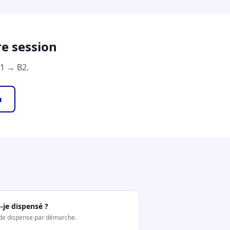
e session
A1 → B2.
a
-je dispensé ?
de dispense par démarche.