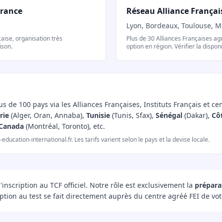
France
Réseau Alliance Françai
Lyon, Bordeaux, Toulouse, Ma
aise, organisation très
Plus de 30 Alliances Françaises a
ison.
option en région. Vérifier la dispon
s de 100 pays via les Alliances Françaises, Instituts Français et ce
rie
(Alger, Oran, Annaba),
Tunisie
(Tunis, Sfax),
Sénégal
(Dakar),
Côt
Canada
(Montréal, Toronto), etc.
ducation-international.fr. Les tarifs varient selon le pays et la devise locale.
nscription au TCF officiel. Notre rôle est exclusivement la
prépara
ption au test se fait directement auprès du centre agréé FEI de vot