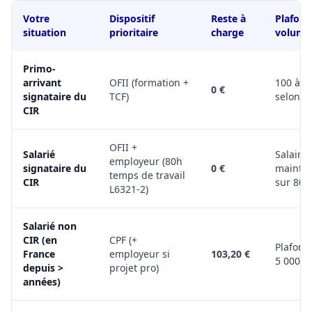
Votre
Dispositif
Reste à
Plafond
situation
prioritaire
charge
volume
Primo-
arrivant
OFII (formation +
100 à 6
0 €
signataire du
TCF)
selon pr
CIR
OFII +
Salarié
Salaire
employeur (80h
signataire du
0 €
mainte
temps de travail
CIR
sur 80h
L6321-2)
Salarié non
CIR (en
CPF (+
Plafond
France
employeur si
103,20 €
5 000 €
depuis >
projet pro)
années)