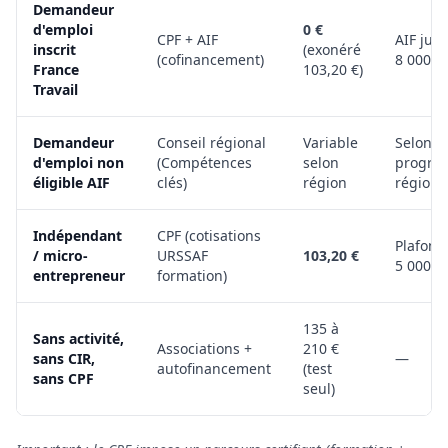
Demandeur
d'emploi
0 €
CPF + AIF
AIF jus
inscrit
(exonéré
(cofinancement)
8 000 €
France
103,20 €)
Travail
Demandeur
Conseil régional
Variable
Selon
d'emploi non
(Compétences
selon
progr
éligible AIF
clés)
région
régiona
Indépendant
CPF (cotisations
Plafond
/ micro-
URSSAF
103,20 €
5 000 €
entrepreneur
formation)
135 à
Sans activité,
Associations +
210 €
sans CIR,
—
autofinancement
(test
sans CPF
seul)