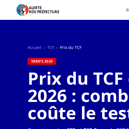
ALERTE
R
RDV PRÉFECTURE
Accueil
›
TCF
›
Prix du TCF
TARIFS 2026
Prix du TCF
2026 : comb
coûte le tes