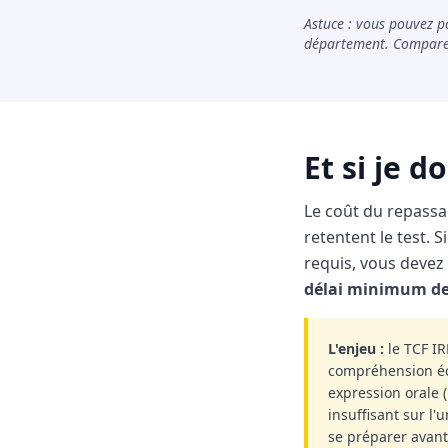
Astuce : vous pouvez p
département. Comparez
Et si je d
Le coût du repass
retentent le test. S
requis, vous devez 
délai minimum de
L'enjeu :
le TCF I
compréhension écri
expression orale 
insuffisant sur l
se préparer avant 