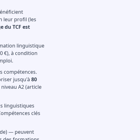
énéficient
leur profil (les
ge du TCF est
ation linguistique
0 €), à condition
mploi.
es compétences.
oriser jusqu'à
80
 niveau A2 (article
s linguistiques
 Compétences clés
made) — peuvent
s des formations