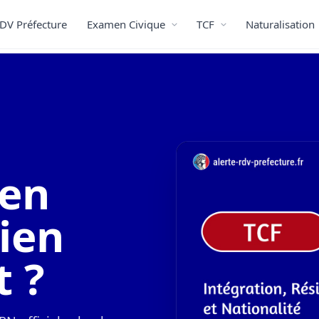
DV Préfecture
Examen Civique
TCF
Naturalisation
 en
ien
t ?