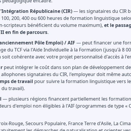
s pédagogique encadré.
d'Intégration Républicaine (CIR)
— les signataires du CIR b
100, 200, 400 ou 600 heures de formation linguistique selon 
n-scripteurs bénéficient du volume maximum),
et le passa
II en fin de parcours
.
(anciennement Pôle Emploi) / AIF
— peut financer une form
ge du TCF via l'Aide Individuelle à la Formation (jusqu'à 8 00
 soit cohérente avec votre projet personnalisé d'accès à l'e
ur
peut intégrer le coût dans son plan de développement d
s allophones signataires du CIR, l'employeur doit même aut
emps de travail
pour suivre la formation linguistique vers le
du travail).
l
— plusieurs régions financent partiellement les formation
eurs d'emploi non éligibles à l'AIF (programmes de type «
roix-Rouge, Secours Populaire, France Terre d'Asile, La Ci
tuitement les démarches de naturalisation et orienter ver