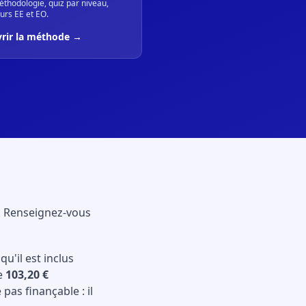
thodologie, quiz par niveau,
urs EE et EO.
rir la méthode →
F. Renseignez-vous
qu'il est inclus
de
103,20 €
pas finançable : il