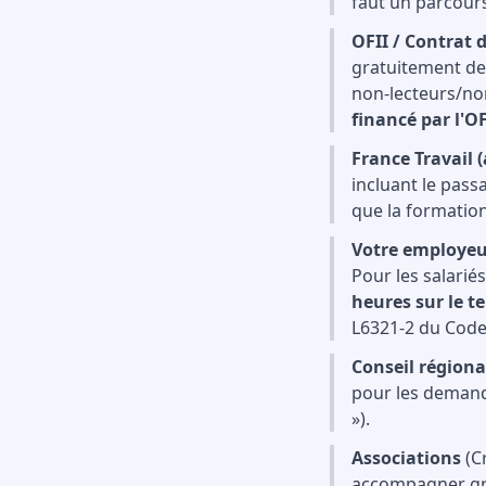
faut un parcour
OFII / Contrat 
gratuitement de 
non-lecteurs/no
financé par l'OF
France Travail 
incluant le passa
que la formation
Votre employe
Pour les salarié
heures sur le t
L6321-2 du Code 
Conseil régiona
pour les demand
»).
Associations
(C
accompagner gra