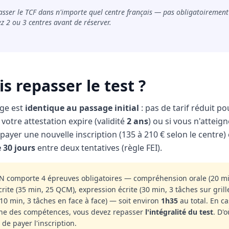
asser le TCF dans n'importe quel centre français — pas obligatoirement 
 2 ou 3 centres avant de réserver.
ois repasser le test ?
age est
identique au passage initial
: pas de tarif réduit po
i votre attestation expire (validité
2 ans
) ou si vous n'atteig
payer une nouvelle inscription (135 à 210 € selon le centre)
 30 jours
entre deux tentatives (règle FEI).
RN comporte 4 épreuves obligatoires — compréhension orale (20 m
te (35 min, 25 QCM), expression écrite (30 min, 3 tâches sur grille
(10 min, 3 tâches en face à face) — soit environ
1h35
au total. En c
'une des compétences, vous devez repasser
l'intégralité du test
. D'o
de payer l'inscription.