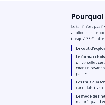
Pourquoi l
Le tarif n'est pas
applique ses propre
(jusqu'à 75 € entre 
Le coût d'explo
Le format chois
universelle : ce
cher. En revanch
papier.
Les frais d'insc
candidats (cas d
Le mode de fi
majoré quand vou