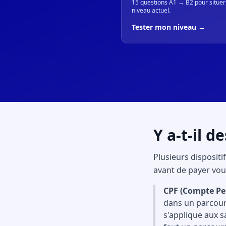
15 questions A1 → B2 pour situer
niveau actuel.
Tester mon niveau →
Y a-t-il d
Plusieurs disposit
avant de payer vo
CPF (Compte Pe
dans un parcours
s'applique aux s