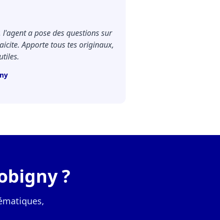
, l'agent a pose des questions sur
aicite. Apporte tous tes originaux,
tiles.
gny
obigny ?
ématiques,