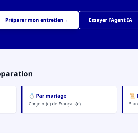
Préparer mon entretien
→
Essayer l'Agent IA
éparation
💍 Par mariage
📜 
Conjoint(e) de Français(e)
5 an