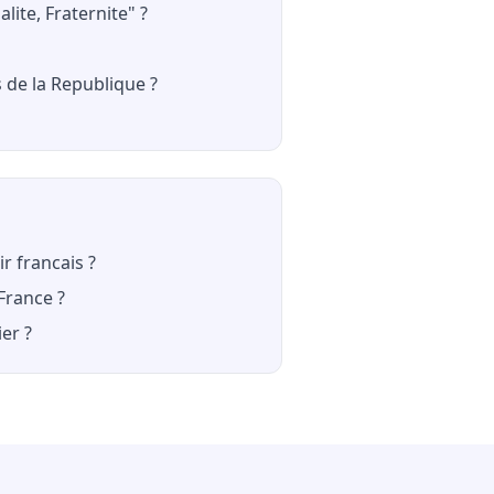
alite, Fraternite" ?
 de la Republique ?
r francais ?
France ?
er ?