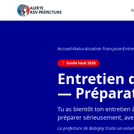
ALERTE
R
RDV PRÉFECTURE
Accueil
›
Naturalisation française
›
Entre
📍 Guide local 2026
Entretien 
— Prépara
Tu as bientôt ton entretien 
préparer sérieusement, avec
La prefecture de Bobigny traite un volu