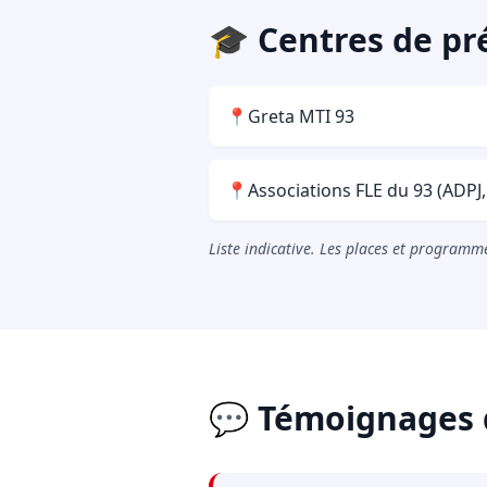
🎓 Centres de pr
📍
Greta MTI 93
📍
Associations FLE du 93 (ADPJ, 
Liste indicative. Les places et programme
💬 Témoignages 