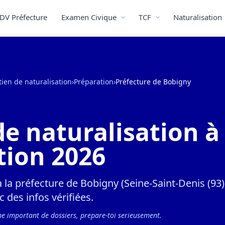
DV Préfecture
Examen Civique
TCF
Naturalisation
tien de naturalisation
›
Préparation
›
Préfecture de Bobigny
de naturalisation 
tion 2026
à la préfecture de Bobigny (Seine-Saint-Denis (93
 des infos vérifiées.
me important de dossiers, prepare-toi serieusement.