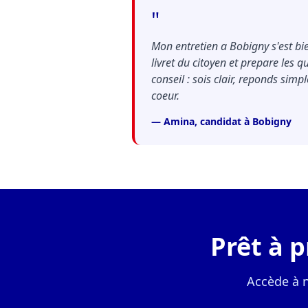
"
Mon entretien a Bobigny s'est bien
livret du citoyen et prepare les q
conseil : sois clair, reponds simp
coeur.
— Amina, candidat à Bobigny
Prêt à 
Accède à 