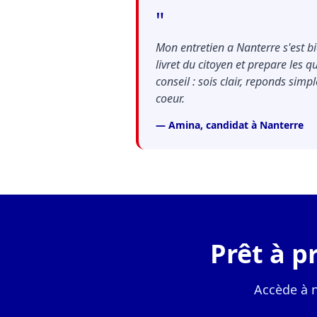
"
Mon entretien a Nanterre s'est bie
livret du citoyen et prepare les q
conseil : sois clair, reponds simp
coeur.
— Amina, candidat à Nanterre
Prêt à p
Accède à 