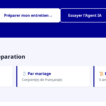
Préparer mon entretien
→
Essayer l'Agent IA
éparation
💍 Par mariage
📜 
Conjoint(e) de Français(e)
5 an