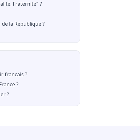
alite, Fraternite" ?
 de la Republique ?
r francais ?
France ?
er ?