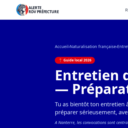
ALERTE
R
RDV PRÉFECTURE
Accueil
›
Naturalisation française
›
Entre
📍 Guide local 2026
Entretien 
— Prépara
Tu as bientôt ton entretien 
préparer sérieusement, avec
A Nanterre, les convocations sont centrali