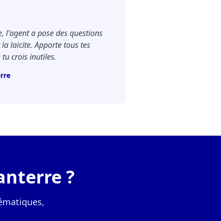
e, l'agent a pose des questions
la laicite. Apporte tous tes
u crois inutiles.
rre
anterre ?
ématiques,