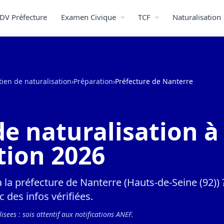
DV Préfecture
Examen Civique
TCF
Naturalisation
tien de naturalisation
›
Préparation
›
Préfecture de Nanterre
de naturalisation 
tion 2026
à la préfecture de Nanterre (Hauts-de-Seine (92))
 des infos vérifiées.
sees : sois attentif aux notifications ANEF.