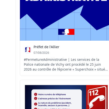
Préfet de l'Allier
07/08/2026
#FermetureAdministrative | Les services de la
Police nationale de Vichy ont procédé le 25 juin
2026 au contrôle de l’épicerie « Superchoix » située
au 2 boulevard de l’Hôtel-de-Ville à Vichy. Sur place,
les policiers ont constaté: ▪️ des cigarettes de type «
puffs » interdites à la vente ; ▪️ du ta...