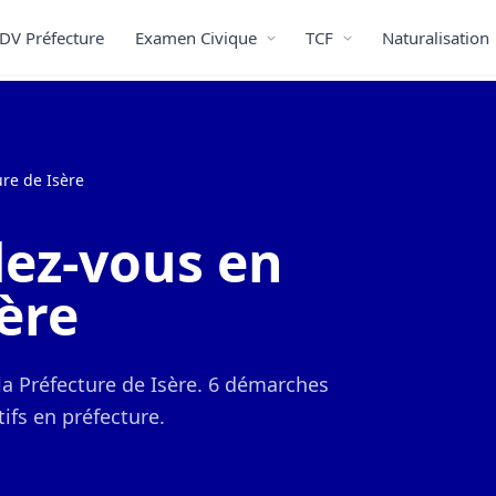
DV Préfecture
Examen Civique
TCF
Naturalisation
re de Isère
ez-vous en
ère
la Préfecture de Isère. 6 démarches
ifs en préfecture.