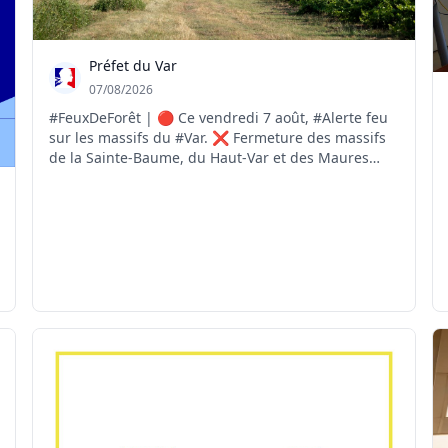
Préfet du Var
07/08/2026
#FeuxDeForêt | 🔴 Ce vendredi 7 août, #Alerte feu
sur les massifs du #Var. ❌ Fermeture des massifs
de la Sainte-Baume, du Haut-Var et des Maures
pour risque #FeuxdeForêt EXTRÊME ❌️ Fermeture
des massifs des Monts Toulonnais, de la Corniche
des Maures, du Centre-Var et des îles d'Hyères
pour risqu...