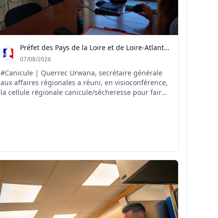
Préfet des Pays de la Loire et de Loire-Atlantique
07/08/2026
#Canicule | Querrec Urwana, secrétaire générale
aux affaires régionales a réuni, en visioconférence,
la cellule régionale canicule/sécheresse pour faire
le point sur la situation et anticiper les
conséquences des fortes chaleurs et de la
sécheresse sur le territoire. Autour de cette
réunion : rep...