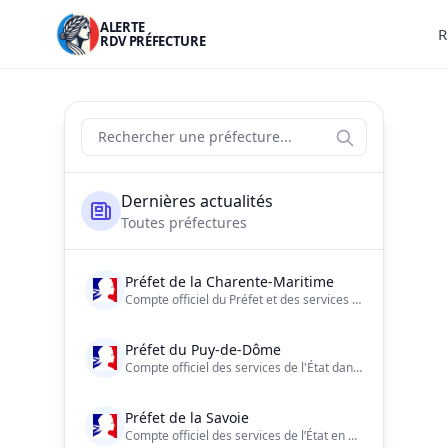
ALERTE
R
RDV PRÉFECTURE
Actualités des préfectures de France
Rechercher une préfecture
Liste des préfectures
Dernières actualités
Toutes préfectures
Préfet de la Charente-Maritime
Compte officiel du Préfet et des services de l'Etat de la Charente-Maritime
Préfet du Puy-de-Dôme
Compte officiel des services de l'État dans le Puy-de-Dôme | Consultez notre charte d'utilisation : https://t.co/4ymhVmTagZ…
Préfet de la Savoie
Compte officiel des services de l’État en Savoie. Préfecture de la Savoie.