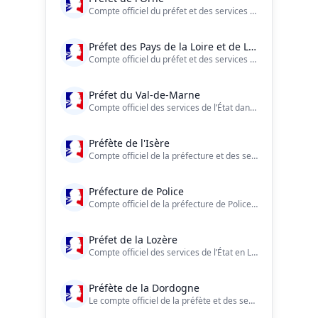
Compte officiel du préfet et des services de l'État dans l'#Orne (61)
Préfet des Pays de la Loire et de Loire-Atlantique
Compte officiel du préfet et des services de l’État en #PaysdelaLoire et en #LoireAtlantique
Préfet du Val-de-Marne
Compte officiel des services de l’État dans le Val-de-Marne
Préfète de l'Isère
Compte officiel de la préfecture et des services de l'Etat en Isère.
Préfecture de Police
Compte officiel de la préfecture de Police : 75 - 92 - 93 - 94 ?? Une urgence ? Composez le 17 ou le 112. ?? https://t.co/XN9BrB4SjE
Préfet de la Lozère
Compte officiel des services de l’État en Lozère.
Préfète de la Dordogne
Le compte officiel de la préfète et des services de l’État en Dordogne