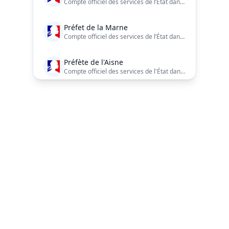
Compte officiel des services de l’État dans le département de la #Somme Charte de modération et d'engagement : https://t.co/h1ojEKyoKj
Préfet de la Marne
Compte officiel des services de l’État dans le département de la Marne
Préfète de l'Aisne
Compte officiel des services de l'État dans l'Aisne Charte de modération : https://t.co/Xeg3q3viO7
Préfet du Gers
Compte officiel du Préfet du Gers
Préfète de la Mayenne
Navigation du pied de page
Compte officiel des services de l’État en Mayenne.
Préfet du Haut-Rhin
Compte officiel des services de l’État dans le Haut-Rhin.
ALERTE RDV PRÉFECTURE
Service privé · indépendant des administrations
Préfet des Landes
Compte officiel des services de l'Etat dans les Landes
Aide à la naturalisation française, alerte de RDV en préf