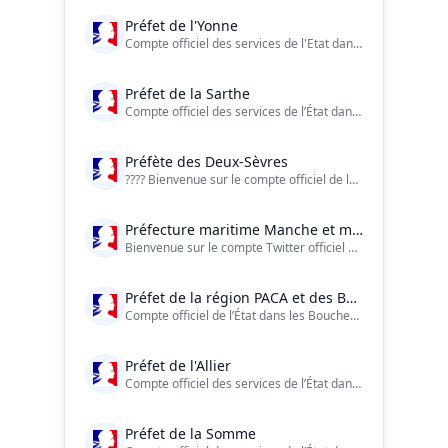
Préfet de l'Yonne
Compte officiel des services de l'Etat dans l'#Yonne (89) - Charte de modération de ce compte : https://t.co/phaiaYPCBT
Préfet de la Sarthe
Compte officiel des services de l’État dans la Sarthe.
Préfète des Deux-Sèvres
???? Bienvenue sur le compte officiel de la Préfète et des services de l'État dans le département des Deux-Sèvres ! ?? @prefet79 sur tous les réseaux
Préfecture maritime Manche et mer du Nord
Bienvenue sur le compte Twitter officiel de la Préfecture maritime de la Manche et de la mer du Nord
Préfet de la région PACA et des Bouches-du-Rhône
Compte officiel de l’État dans les Bouches-du-Rhône et en région Paca. La charte d'utilisation : https://t.co/dCcoa94s4d. LinkedIn, Instagram & Facebook.
Préfet de l'Allier
Compte officiel des services de l’État dans l'Allier
Préfet de la Somme