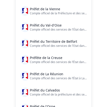
Préfet de la Vienne
Compte officiel de la Préfecture et des services de l’État dans le département de la Vienne
Préfet du Val-d'Oise
Compte officiel des services de l'État dans le #ValdOise ?? https://t.co/LdeZXN80wL
Préfet du Territoire de Belfort
Compte officiel des services de l'Etat dans le #TerritoiredeBelfort Facebook : https://t.co/UQ0uM8xR5Y Charte de modération : https://t.co/P9cz5ng3kc
Préfète de la Creuse
Compte officiel des services de l’État dans la Creuse
Préfet de La Réunion
Compte officiel des services de l’État à La Réunion
Préfet du Calvados
Compte officiel de la préfecture et des services de l'État dans le #Calvados. #Normandie #DDay #Culture #Securite #Education #Economie #Tourisme #agriculture
Préfet de l'Orne