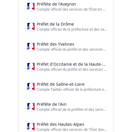
Préfète de l'Aveyron
Compte officiel des services de l’État en Aveyron.
Préfet de la Drôme
Compte officiel de la préfecture et des services de l’État dans le département de la Drôme.
Préfet des Yvelines
Compte officiel du préfet et des services de l’État dans les Yvelines (France) https://t.co/O6V2GN0hb5
Préfet d'Occitanie et de la Haute-Garonne
Compte officiel du préfet et des services de l’État en région Occitanie et en Haute-Garonne ?? https://t.co/s3a6JGV32b – https://t.co/Cx4yq6dBMb
Préfet de Saône-et-Loire
Compte Twitter officiel de la préfecture et des services de l'Etat dans le département de Saône-et-Loire / Charte de modération https://t.co/La9XEThSf5
Préfète de l'Ain
Compte officiel de la préfète et des services de l’État dans l'Ain. Charte d'utilisation de nos réseaux sociaux consultable sur https://t.co/M6LM739J2q
Préfet des Hautes-Alpes
Compte officiel des services de l'État dans les Hautes-Alpes #État #Préfecture #HautesAlpes #Économie #Sécurité #ServicesPublics https://t.co/qoc4stbgrT