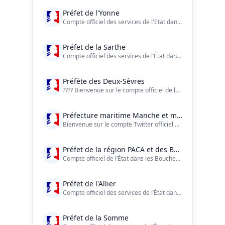
Préfet de l'Yonne
Compte officiel des services de l'Etat dans l'#Yonne (89) - Charte de modération de ce compte : https://t.co/phaiaYPCBT
Préfet de la Sarthe
Compte officiel des services de l’État dans la Sarthe.
Préfète des Deux-Sèvres
???? Bienvenue sur le compte officiel de la Préfète et des services de l'État dans le département des Deux-Sèvres ! ?? @prefet79 sur tous les réseaux
Préfecture maritime Manche et mer du Nord
Bienvenue sur le compte Twitter officiel de la Préfecture maritime de la Manche et de la mer du Nord
Préfet de la région PACA et des Bouches-du-Rhône
Compte officiel de l’État dans les Bouches-du-Rhône et en région Paca. La charte d'utilisation : https://t.co/dCcoa94s4d. LinkedIn, Instagram & Facebook.
Préfet de l'Allier
Compte officiel des services de l’État dans l'Allier
Préfet de la Somme