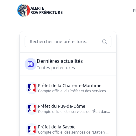
ALERTE
R
RDV PRÉFECTURE
Actualités des préfectures de France
Rechercher une préfecture
Liste des préfectures
Dernières actualités
Toutes préfectures
Préfet de la Charente-Maritime
Compte officiel du Préfet et des services de l'Etat de la Charente-Maritime
Préfet du Puy-de-Dôme
Compte officiel des services de l'État dans le Puy-de-Dôme | Consultez notre charte d'utilisation : https://t.co/4ymhVmTagZ…
Préfet de la Savoie
Compte officiel des services de l’État en Savoie. Préfecture de la Savoie.