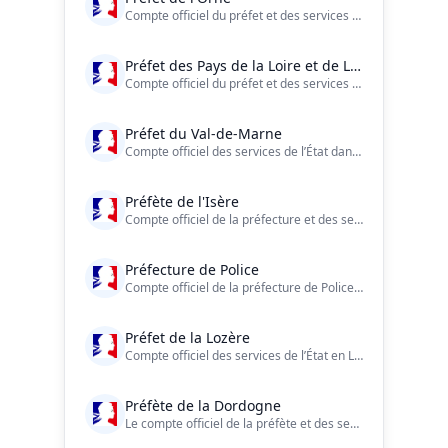
Compte officiel du préfet et des services de l'État dans l'#Orne (61)
Préfet des Pays de la Loire et de Loire-Atlantique
Compte officiel du préfet et des services de l’État en #PaysdelaLoire et en #LoireAtlantique
Préfet du Val-de-Marne
Compte officiel des services de l’État dans le Val-de-Marne
Préfète de l'Isère
Compte officiel de la préfecture et des services de l'Etat en Isère.
Préfecture de Police
Compte officiel de la préfecture de Police : 75 - 92 - 93 - 94 ?? Une urgence ? Composez le 17 ou le 112. ?? https://t.co/XN9BrB4SjE
Préfet de la Lozère
Compte officiel des services de l’État en Lozère.
Préfète de la Dordogne
Le compte officiel de la préfète et des services de l’État en Dordogne