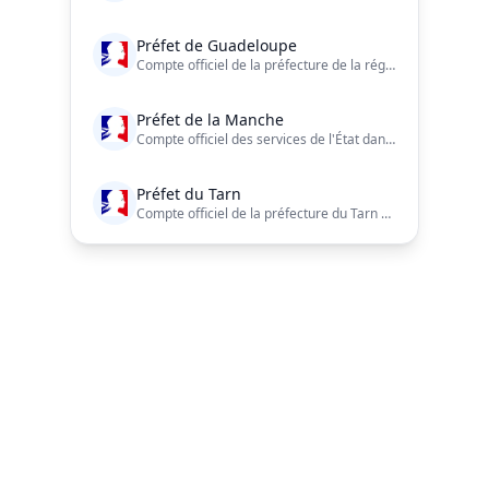
Préfet de Guadeloupe
Compte officiel de la préfecture de la région Guadeloupe. Suivez-nous aussi sur : https://t.co/cJDrBlcLwe… https://t.co/vlNGXa8kGH
Préfet de la Manche
Compte officiel des services de l'État dans la Manche
Préfet du Tarn
Compte officiel de la préfecture du Tarn pour suivre l'actualité des services de l’État dans le Tarn https://t.co/n2pyWaBQG2
Préfet de la Vendée
Le compte officiel du préfet et des services de l'État en Vendée
Préfète de la Nièvre
Navigation du pied de page
Compte officiel des services de l'Etat dans la Nièvre
Préfet des Ardennes
Compte officiel des services de l'Etat dans les Ardennes https://t.co/DrPHIQKUuz
ALERTE RDV PRÉFECTURE
Service privé · indépendant des administrations