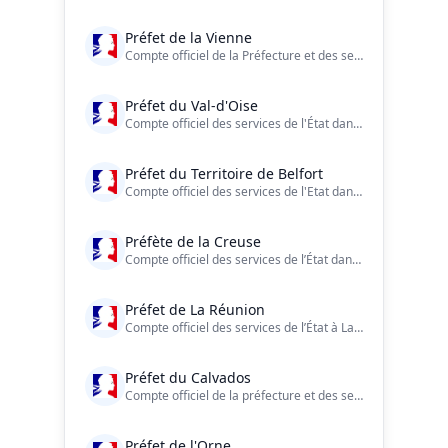
Préfet de la Vienne
Compte officiel de la Préfecture et des services de l’État dans le département de la Vienne
Préfet du Val-d'Oise
Compte officiel des services de l'État dans le #ValdOise ?? https://t.co/LdeZXN80wL
Préfet du Territoire de Belfort
Compte officiel des services de l'Etat dans le #TerritoiredeBelfort Facebook : https://t.co/UQ0uM8xR5Y Charte de modération : https://t.co/P9cz5ng3kc
Préfète de la Creuse
Compte officiel des services de l’État dans la Creuse
Préfet de La Réunion
Compte officiel des services de l’État à La Réunion
Préfet du Calvados
Compte officiel de la préfecture et des services de l'État dans le #Calvados. #Normandie #DDay #Culture #Securite #Education #Economie #Tourisme #agriculture
Préfet de l'Orne