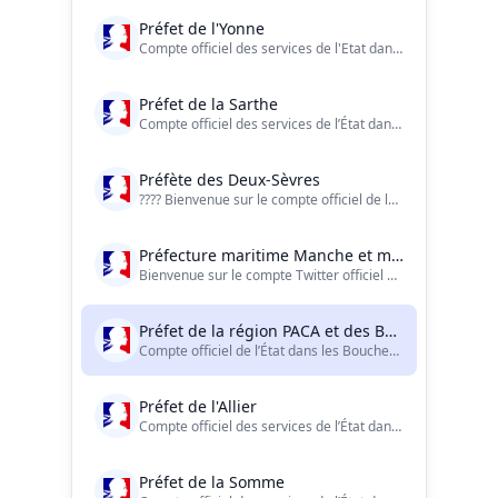
Préfet de l'Yonne
Compte officiel des services de l'Etat dans l'#Yonne (89) - Charte de modération de ce compte : https://t.co/phaiaYPCBT
Préfet de la Sarthe
Compte officiel des services de l’État dans la Sarthe.
Préfète des Deux-Sèvres
???? Bienvenue sur le compte officiel de la Préfète et des services de l'État dans le département des Deux-Sèvres ! ?? @prefet79 sur tous les réseaux
Préfecture maritime Manche et mer du Nord
Bienvenue sur le compte Twitter officiel de la Préfecture maritime de la Manche et de la mer du Nord
Préfet de la région PACA et des Bouches-du-Rhône
Compte officiel de l’État dans les Bouches-du-Rhône et en région Paca. La charte d'utilisation : https://t.co/dCcoa94s4d. LinkedIn, Instagram & Facebook.
Préfet de l'Allier
Compte officiel des services de l’État dans l'Allier
Préfet de la Somme