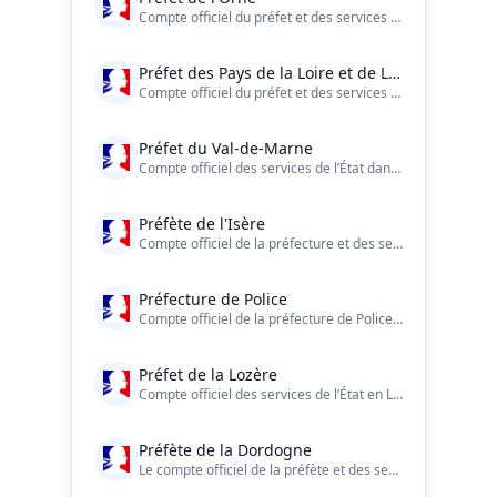
Compte officiel du préfet et des services de l'État dans l'#Orne (61)
Préfet des Pays de la Loire et de Loire-Atlantique
Compte officiel du préfet et des services de l’État en #PaysdelaLoire et en #LoireAtlantique
Préfet du Val-de-Marne
Compte officiel des services de l’État dans le Val-de-Marne
Préfète de l'Isère
Compte officiel de la préfecture et des services de l'Etat en Isère.
Préfecture de Police
Compte officiel de la préfecture de Police : 75 - 92 - 93 - 94 ?? Une urgence ? Composez le 17 ou le 112. ?? https://t.co/XN9BrB4SjE
Préfet de la Lozère
Compte officiel des services de l’État en Lozère.
Préfète de la Dordogne
Le compte officiel de la préfète et des services de l’État en Dordogne