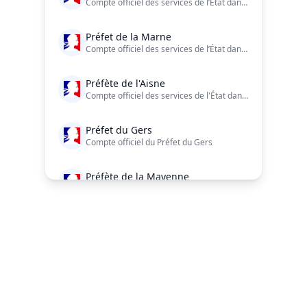
Compte officiel des services de l’État dans le département de la #Somme Charte de modération et d'engagement : https://t.co/h1ojEKyoKj
Préfet de la Marne
Compte officiel des services de l’État dans le département de la Marne
Préfète de l'Aisne
Compte officiel des services de l'État dans l'Aisne Charte de modération : https://t.co/Xeg3q3viO7
Préfet du Gers
Compte officiel du Préfet du Gers
Préfète de la Mayenne
Compte officiel des services de l’État en Mayenne.
Préfet du Haut-Rhin
Compte officiel des services de l’État dans le Haut-Rhin.
Navigation du pied de page
Préfet des Landes
Compte officiel des services de l'Etat dans les Landes