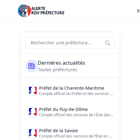
ALERTE
R
RDV PRÉFECTURE
Actualités des préfectures de France
Rechercher une préfecture
Liste des préfectures
Dernières actualités
Toutes préfectures
Préfet de la Charente-Maritime
Compte officiel du Préfet et des services de l'Etat de la Charente-Maritime
Préfet du Puy-de-Dôme
Compte officiel des services de l'État dans le Puy-de-Dôme | Consultez notre charte d'utilisation : https://t.co/4ymhVmTagZ…
Préfet de la Savoie
Compte officiel des services de l’État en Savoie. Préfecture de la Savoie.