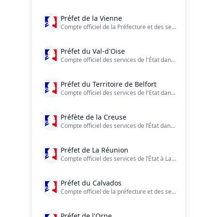
Préfet de la Vienne
Compte officiel de la Préfecture et des services de l’État dans le département de la Vienne
Préfet du Val-d'Oise
Compte officiel des services de l'État dans le #ValdOise ?? https://t.co/LdeZXN80wL
Préfet du Territoire de Belfort
Compte officiel des services de l'Etat dans le #TerritoiredeBelfort Facebook : https://t.co/UQ0uM8xR5Y Charte de modération : https://t.co/P9cz5ng3kc
Préfète de la Creuse
Compte officiel des services de l’État dans la Creuse
Préfet de La Réunion
Compte officiel des services de l’État à La Réunion
Préfet du Calvados
Compte officiel de la préfecture et des services de l'État dans le #Calvados. #Normandie #DDay #Culture #Securite #Education #Economie #Tourisme #agriculture
Préfet de l'Orne