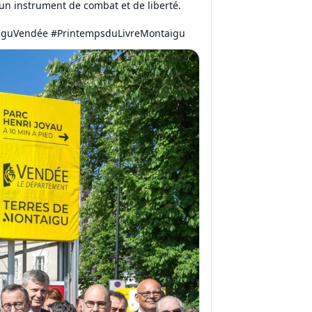
un instrument de combat et de liberté.
taiguVendée #PrintempsduLivreMontaigu