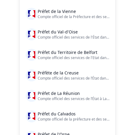
Préfet de la Vienne
Compte officiel de la Préfecture et des services de l’État dans le département de la Vienne
Préfet du Val-d'Oise
Compte officiel des services de l'État dans le #ValdOise ?? https://t.co/LdeZXN80wL
Préfet du Territoire de Belfort
Compte officiel des services de l'Etat dans le #TerritoiredeBelfort Facebook : https://t.co/UQ0uM8xR5Y Charte de modération : https://t.co/P9cz5ng3kc
Préfète de la Creuse
Compte officiel des services de l’État dans la Creuse
Préfet de La Réunion
Compte officiel des services de l’État à La Réunion
Préfet du Calvados
Compte officiel de la préfecture et des services de l'État dans le #Calvados. #Normandie #DDay #Culture #Securite #Education #Economie #Tourisme #agriculture
Préfet de l'Orne