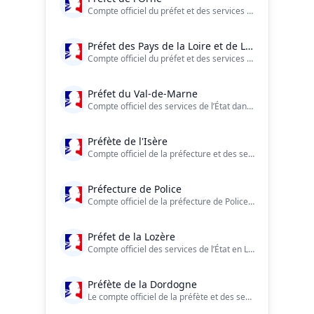
Compte officiel du préfet et des services de l'État dans l'#Orne (61)
Préfet des Pays de la Loire et de Loire-Atlantique
Compte officiel du préfet et des services de l’État en #PaysdelaLoire et en #LoireAtlantique
Préfet du Val-de-Marne
Compte officiel des services de l’État dans le Val-de-Marne
Préfète de l'Isère
Compte officiel de la préfecture et des services de l'Etat en Isère.
Préfecture de Police
Compte officiel de la préfecture de Police : 75 - 92 - 93 - 94 ?? Une urgence ? Composez le 17 ou le 112. ?? https://t.co/XN9BrB4SjE
Préfet de la Lozère
Compte officiel des services de l’État en Lozère.
Préfète de la Dordogne
Le compte officiel de la préfète et des services de l’État en Dordogne