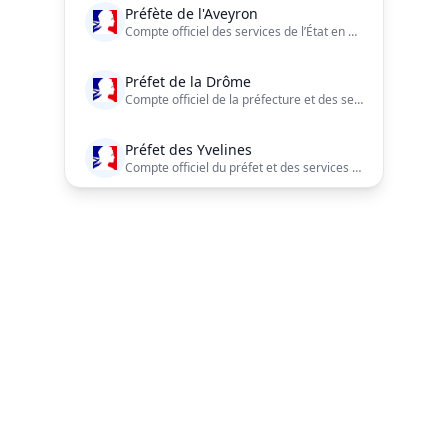
Préfète de l'Aveyron
Compte officiel des services de l’État en Aveyron.
Préfet de la Drôme
Compte officiel de la préfecture et des services de l’État dans le département de la Drôme.
Préfet des Yvelines
Compte officiel du préfet et des services de l’État dans les Yvelines (France) https://t.co/O6V2GN0hb5
Préfet d'Occitanie et de la Haute-Garonne
Compte officiel du préfet et des services de l’État en région Occitanie et en Haute-Garonne ?? https://t.co/s3a6JGV32b – https://t.co/Cx4yq6dBMb
Préfet de Saône-et-Loire
Navigation du pied de page
Compte Twitter officiel de la préfecture et des services de l'Etat dans le département de Saône-et-Loire / Charte de modération https://t.co/La9XEThSf5
Préfète de l'Ain
Compte officiel de la préfète et des services de l’État dans l'Ain. Charte d'utilisation de nos réseaux sociaux consultable sur https://t.co/M6LM739J2q
ALERTE RDV PRÉFECTURE
Service privé · indépendant des administrations
Préfet des Hautes-Alpes
Compte officiel des services de l'État dans les Hautes-Alpes #État #Préfecture #HautesAlpes #Économie #Sécurité #ServicesPublics https://t.co/qoc4stbgrT