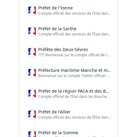
Préfet de l'Yonne
Compte officiel des services de l'Etat dans l'#Yonne (89) - Charte de modération de ce compte : https://t.co/phaiaYPCBT
Préfet de la Sarthe
Compte officiel des services de l’État dans la Sarthe.
Préfète des Deux-Sèvres
???? Bienvenue sur le compte officiel de la Préfète et des services de l'État dans le département des Deux-Sèvres ! ?? @prefet79 sur tous les réseaux
Préfecture maritime Manche et mer du Nord
Bienvenue sur le compte Twitter officiel de la Préfecture maritime de la Manche et de la mer du Nord
Préfet de la région PACA et des Bouches-du-Rhône
Compte officiel de l’État dans les Bouches-du-Rhône et en région Paca. La charte d'utilisation : https://t.co/dCcoa94s4d. LinkedIn, Instagram & Facebook.
Préfet de l'Allier
Compte officiel des services de l’État dans l'Allier
Préfet de la Somme