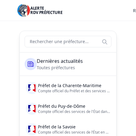
ALERTE
R
RDV PRÉFECTURE
Actualités des préfectures de France
Rechercher une préfecture
Liste des préfectures
Dernières actualités
Toutes préfectures
Préfet de la Charente-Maritime
Compte officiel du Préfet et des services de l'Etat de la Charente-Maritime
Préfet du Puy-de-Dôme
Compte officiel des services de l'État dans le Puy-de-Dôme | Consultez notre charte d'utilisation : https://t.co/4ymhVmTagZ…
Préfet de la Savoie
Compte officiel des services de l’État en Savoie. Préfecture de la Savoie.