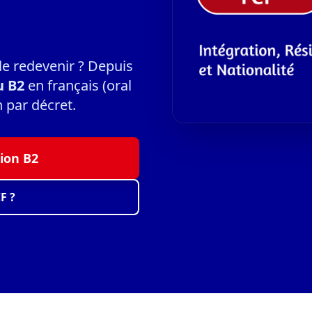
 le redevenir ? Depuis
u B2
en français (oral
n par décret.
ion B2
F ?