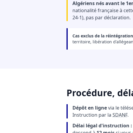
Algériens nés avant le 1er
nationalité française à cet
24-1), pas par déclaration.
Cas exclus de la réintégration
territoire, libération d'allég
Procédure, déla
Dépôt en ligne
via le télé
Instruction par la
SDANF
.
Délai légal d'instructio
descend à
12 mois
si vous 