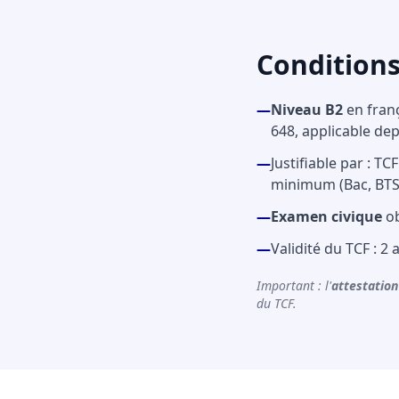
Conditions
—
Niveau B2
en franç
648, applicable dep
—
Justifiable par : T
minimum (Bac, BTS,
—
Examen civique
ob
—
Validité du TCF : 2
Important : l'
attestatio
du TCF.