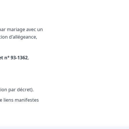
par mariage avec un
tion d'allégeance,
et n° 93-1362
,
ion par décret).
de liens manifestes