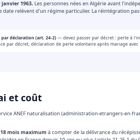
 janvier 1963.
Les personnes nées en Algérie avant l'indépe
te date relèvent d'un régime particulier. La réintégration pas
 par déclaration (art. 24-2)
— devez passer par décret : perte à l'
eance par décret, déclaration de perte volontaire après mariage avec
i et coût
service ANEF naturalisation (administration-etrangers-en-fran
n : 18 mois maximum
à compter de la délivrance du récépissé
résidez en France depuis 10 ans ou plus (article 21-25-1 du Co