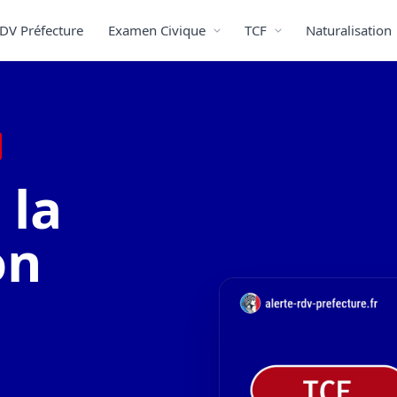
DV Préfecture
Examen Civique
TCF
Naturalisation
 la
on