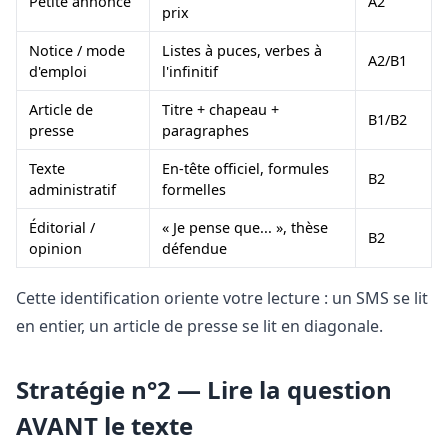
Petite annonce
A2
prix
Notice / mode
Listes à puces, verbes à
A2/B1
d'emploi
l'infinitif
Article de
Titre + chapeau +
B1/B2
presse
paragraphes
Texte
En-tête officiel, formules
B2
administratif
formelles
Éditorial /
« Je pense que... », thèse
B2
opinion
défendue
Cette identification oriente votre lecture : un SMS se lit
en entier, un article de presse se lit en diagonale.
Stratégie n°2 — Lire la question
AVANT le texte