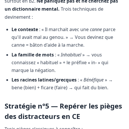
surtout en B2.
Ne paniquez pas et ne cherchez pas
un dictionnaire mental.
Trois techniques de
devinement :
Le contexte
: « Il marchait avec une
canne
parce
qu'il avait mal au genou. » → Vous devinez que
canne = bâton d'aide à la marche.
La famille de mots
: «
Inhabituel
» → vous
connaissez « habituel » + le préfixe « in- » qui
marque la négation.
Les racines latines/grecques
: «
Bénéfique
» →
bene (bien) + ficare (faire) → qui fait du bien.
Stratégie n°5 — Repérer les pièges
des distracteurs en CE
Trois pièges classiques à connaître :