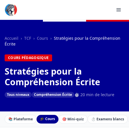
Accueil
›
TCF
›
Cours
›
Stratégies pour la Compréhension
Écrite
COURS PÉDAGOGIQUE
Stratégies pour la
Compréhension Écrite
⏱ 20 min de lecture
Tous niveaux
Compréhension Écrite
🎓 Cours
📚 Plateforme
🎯 Mini-quiz
⏱️ Examens blancs