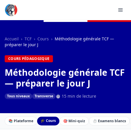
Accueil
›
TCF
›
Cours
›
Méthodologie générale TCF —
préparer le jour J
COURS PÉDAGOGIQUE
Méthodologie générale TCF
— préparer le jour J
⏱ 15 min de lecture
Tous niveaux
Transverse
🎓 Cours
📚 Plateforme
🎯 Mini-quiz
⏱️ Examens blancs