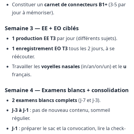
Constituer un
carnet de connecteurs B1+
(3-5 par
jour à mémoriser).
Semaine 3 — EE + EO ciblés
1 production EE T3
par jour (différents sujets).
1 enregistrement EO T3
tous les 2 jours, à se
réécouter.
Travailler les
voyelles nasales
(in/an/on/un) et le
u
français.
Semaine 4 — Examens blancs + consolidation
2 examens blancs complets
(J-7 et J-3).
J-3 à J-1
: pas de nouveau contenu, sommeil
régulier.
J-1
: préparer le sac et la convocation, lire la check-