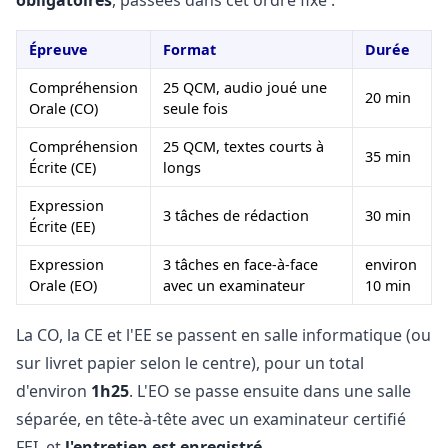
obligatoires
, passées dans cet ordre fixe :
Épreuve
Format
Durée
Compréhension
25 QCM, audio joué une
20 min
Orale (CO)
seule fois
Compréhension
25 QCM, textes courts à
35 min
Écrite (CE)
longs
Expression
3 tâches de rédaction
30 min
Écrite (EE)
Expression
3 tâches en face-à-face
environ
Orale (EO)
avec un examinateur
10 min
La CO, la CE et l'EE se passent en salle informatique (ou
sur livret papier selon le centre), pour un total
d'environ
1h25
. L'EO se passe ensuite dans une salle
séparée, en tête-à-tête avec un examinateur certifié
FEI, et
l'entretien est enregistré
.