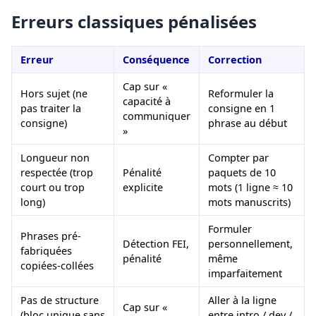
Erreurs classiques pénalisées
Erreur
Conséquence
Correction
Cap sur «
Hors sujet (ne
Reformuler la
capacité à
pas traiter la
consigne en 1
communiquer
consigne)
phrase au début
»
Longueur non
Compter par
respectée (trop
Pénalité
paquets de 10
court ou trop
explicite
mots (1 ligne ≈ 10
long)
mots manuscrits)
Formuler
Phrases pré-
Détection FEI,
personnellement,
fabriquées
pénalité
même
copiées-collées
imparfaitement
Pas de structure
Aller à la ligne
Cap sur «
(bloc unique sans
entre intro / dev /