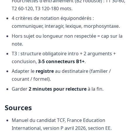
Fourchettes d'entraînement (B2 robuste) : T1 30-60,
T2 60-120, T3 120-180 mots.
4 critères de notation équipondérés :
communiquer, interagir, lexique, morphosyntaxe.
Hors sujet ou longueur non respectée = cap sur la
note.
T3 : structure obligatoire intro + 2 arguments +
conclusion,
3-5 connecteurs B1+
.
Adapter le
registre
au destinataire (familier /
courant / formel).
Garder
2 minutes pour relecture
à la fin.
Sources
Manuel du candidat TCF, France Education
International, version P avril 2026, section EE.