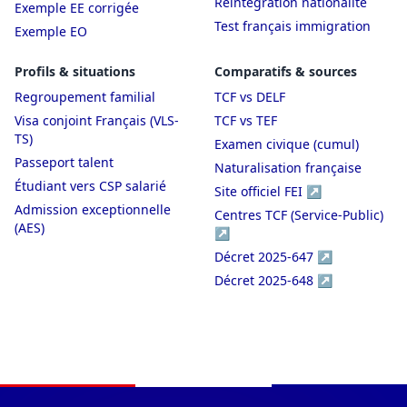
Réintégration nationalité
Exemple EE corrigée
Test français immigration
Exemple EO
Profils & situations
Comparatifs & sources
Regroupement familial
TCF vs DELF
Visa conjoint Français (VLS-
TCF vs TEF
TS)
Examen civique (cumul)
Passeport talent
Naturalisation française
Étudiant vers CSP salarié
Site officiel FEI ↗
Admission exceptionnelle
Centres TCF (Service-Public)
(AES)
↗
Décret 2025-647 ↗
Décret 2025-648 ↗
Navigation du pied de page