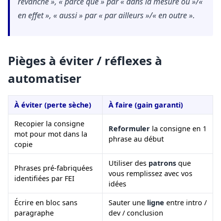
revanche », « parce que » par « dans la mesure où »/«
en effet », « aussi » par « par ailleurs »/« en outre ».
Pièges à éviter / réflexes à
automatiser
À éviter (perte sèche)
À faire (gain garanti)
Recopier la consigne
Reformuler
la consigne en 1
mot pour mot dans la
phrase au début
copie
Utiliser des
patrons
que
Phrases pré-fabriquées
vous remplissez avec vos
identifiées par FEI
idées
Écrire en bloc sans
Sauter une
ligne
entre intro /
paragraphe
dev / conclusion